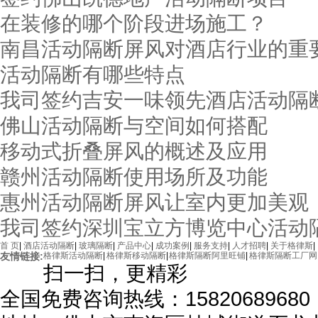
在装修的哪个阶段进场施工？
南昌活动隔断屏风对酒店行业的重
活动隔断有哪些特点
我司签约吉安一味领先酒店活动隔
佛山活动隔断与空间如何搭配
移动式折叠屏风的概述及应用
赣州活动隔断使用场所及功能
惠州活动隔断屏风让室内更加美观
我司签约深圳宝立方博览中心活动
首 页
|
酒店活动隔断
|
玻璃隔断
|
产品中心
|
成功案例
|
服务支持
|
人才招聘
|
关于格律斯
|
友情链接:
格律斯活动隔断
|
格律斯移动隔断
|
格律斯隔断阿里旺铺
|
格律斯隔断工厂网
扫一扫，更精彩
全国免费咨询热线：15820689680