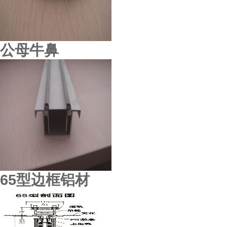
顺德东城酒楼
公母牛鼻
65型边框铝材