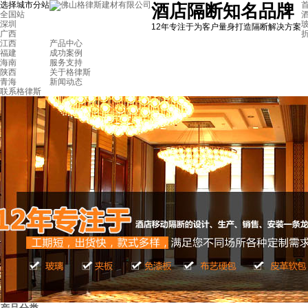
选择城市分站
首
酒店隔断知名品牌
全国站
深圳
12年专注于为客户量身打造隔断解决方案
广西
江西
产品中心
福建
成功案例
海南
服务支持
陕西
关于格律斯
青海
新闻动态
联系格律斯