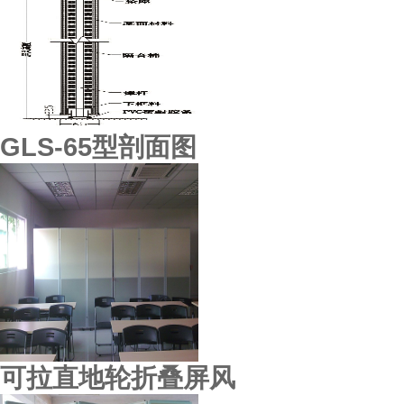
天心酒楼
GLS-65型剖面图
可拉直地轮折叠屏风