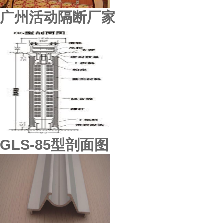
顺德东城酒楼
广州活动隔断厂家
GLS-85型剖面图